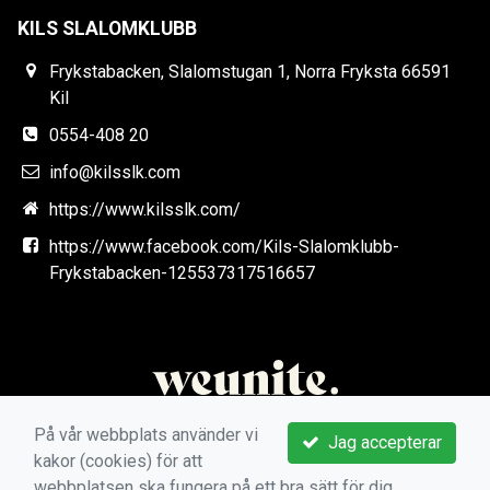
KILS SLALOMKLUBB
Frykstabacken, Slalomstugan 1, Norra Fryksta 66591
Kil
0554-408 20
info@kilsslk.com
https://www.kilsslk.com/
https://www.facebook.com/Kils-Slalomklubb-
Frykstabacken-125537317516657
På vår webbplats använder vi
Jag accepterar
kakor (cookies) för att
webbplatsen ska fungera på ett bra sätt för dig.