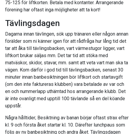
75-125 för liftkorten. Betala med kontanter. Arrangerande
förening har oftast inga möjligheter att ta kort!
Tävlingsdagen
Dagarna innan tävlingen, sök upp tränaren eller någon annan
förälder som ni känner igen för att rådfråga hur lång tid det
tar att åka till tävlingsbacken, vart värmestugor ligger, vart
liftkort brukar säljas mm. Det tar tid att stöka med
matväskor, skidor, stavar, mm. samt att veta vart man ska ta
vägen. Kom därför i god tid till tävlingsbacken, senast 30
minuter innan banbesiktningen bör liftkort och startavgift
(om den inte faktureras klubben) vara betalade av var och
en och nummerlapp uthämtad hos arrangerande klubb. Det
är inte ovanligt med upptill 100 tävlande så en del köande
uppstår.
Några hålltider; Besiktning av banan börjar oftast strax efter
kl. 9 och första åket startar kl. 10. Därefter lunchpaus som
följs av ny banbesiktning och andra åket. Tävlingsdagen