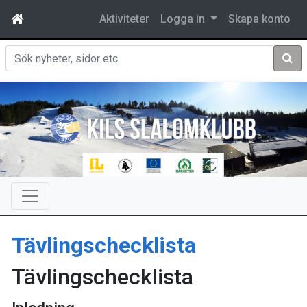
Aktiviteter
Logga in
Skapa konto
Sök
Tävlingschecklista
Tävlingschecklista