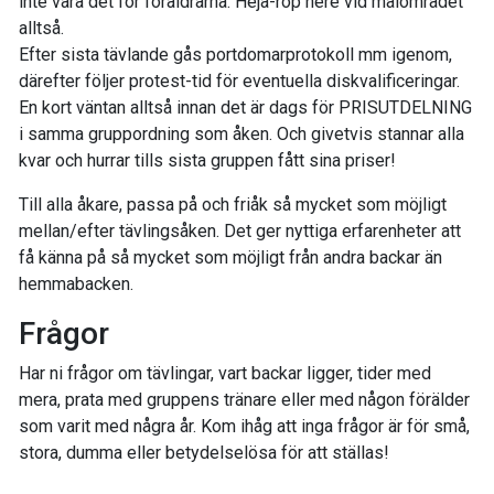
inte vara det för föräldrarna. Heja-rop nere vid målområdet
alltså.
Efter sista tävlande gås portdomarprotokoll mm igenom,
därefter följer protest-tid för eventuella diskvalificeringar.
En kort väntan alltså innan det är dags för PRISUTDELNING
i samma gruppordning som åken. Och givetvis stannar alla
kvar och hurrar tills sista gruppen fått sina priser!
Till alla åkare, passa på och friåk så mycket som möjligt
mellan/efter tävlingsåken. Det ger nyttiga erfarenheter att
få känna på så mycket som möjligt från andra backar än
hemmabacken.
Frågor
Har ni frågor om tävlingar, vart backar ligger, tider med
mera, prata med gruppens tränare eller med någon förälder
som varit med några år. Kom ihåg att inga frågor är för små,
stora, dumma eller betydelselösa för att ställas!