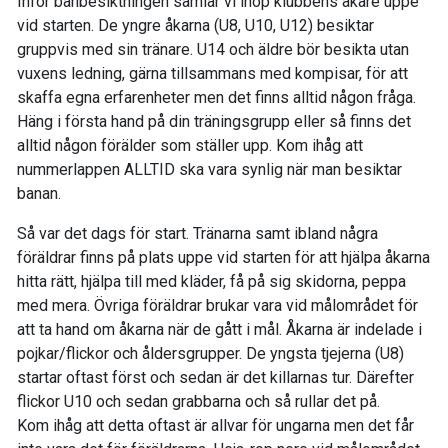
Inför banbesiktningen samlar vi ihop klubbens åkare uppe
vid starten. De yngre åkarna (U8, U10, U12) besiktar
gruppvis med sin tränare. U14 och äldre bör besikta utan
vuxens ledning, gärna tillsammans med kompisar, för att
skaffa egna erfarenheter men det finns alltid någon fråga.
Häng i första hand på din träningsgrupp eller så finns det
alltid någon förälder som ställer upp. Kom ihåg att
nummerlappen ALLTID ska vara synlig när man besiktar
banan.
Så var det dags för start. Tränarna samt ibland några
föräldrar finns på plats uppe vid starten för att hjälpa åkarna
hitta rätt, hjälpa till med kläder, få på sig skidorna, peppa
med mera. Övriga föräldrar brukar vara vid målområdet för
att ta hand om åkarna när de gått i mål. Åkarna är indelade i
pojkar/flickor och åldersgrupper. De yngsta tjejerna (U8)
startar oftast först och sedan är det killarnas tur. Därefter
flickor U10 och sedan grabbarna och så rullar det på.
Kom ihåg att detta oftast är allvar för ungarna men det får