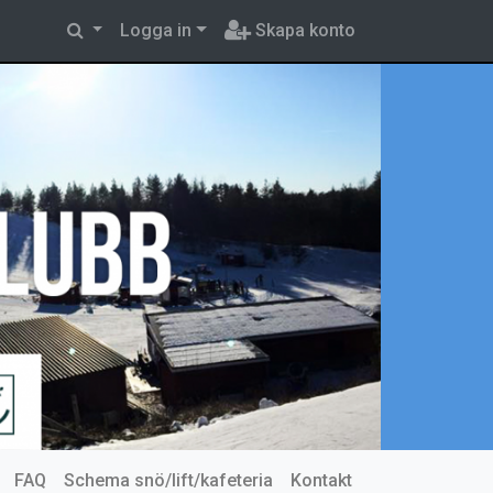
Logga in
Skapa konto
FAQ
Schema snö/lift/kafeteria
Kontakt