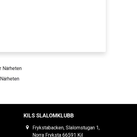
 Närheten
KILS SLALOMKLUBB
Frykstabacken, Slalomstugan 1,
Norra Fryksta 66591 Kil