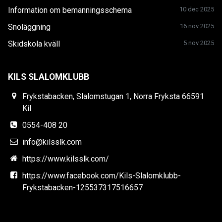
Information om bemanningsschema
10 dec 2025
Snöläggning
16 nov 2025
Skidskola kväll
5 nov 2025
KILS SLALOMKLUBB
Frykstabacken, Slalomstugan 1, Norra Fryksta 66591
Kil
0554-408 20
info@kilsslk.com
https://www.kilsslk.com/
https://www.facebook.com/Kils-Slalomklubb-
Frykstabacken-125537317516657