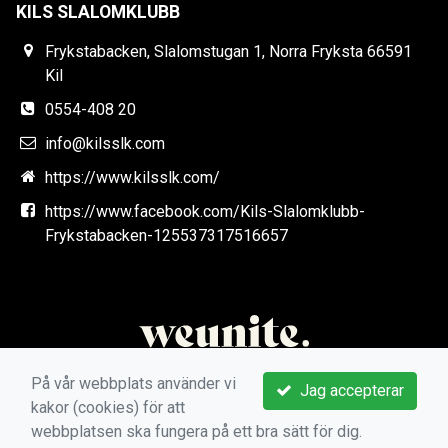
KILS SLALOMKLUBB
Frykstabacken, Slalomstugan 1, Norra Fryksta 66591
Kil
0554-408 20
info@kilsslk.com
https://www.kilsslk.com/
https://www.facebook.com/Kils-Slalomklubb-
Frykstabacken-125537317516657
På vår webbplats använder vi
Jag accepterar
kakor (cookies) för att
webbplatsen ska fungera på ett bra sätt för dig.