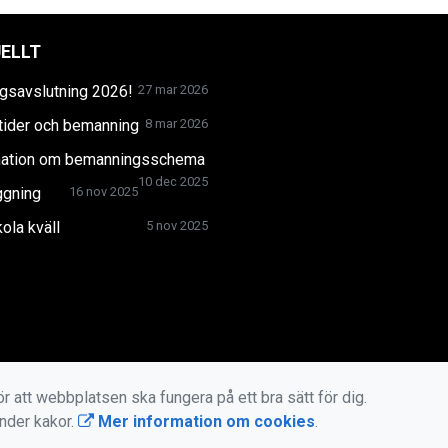
ELLT
gsavslutning 2026!
27 mar 2026
tider och bemanning
8 mar 2026
mation om bemanningsschema
10 dec 2025
ggning
16 nov 2025
ola kväll
5 nov 2025
r att webbplatsen ska fungera på ett bra sätt för dig.
änder kakor.
Mer information om cookies
.