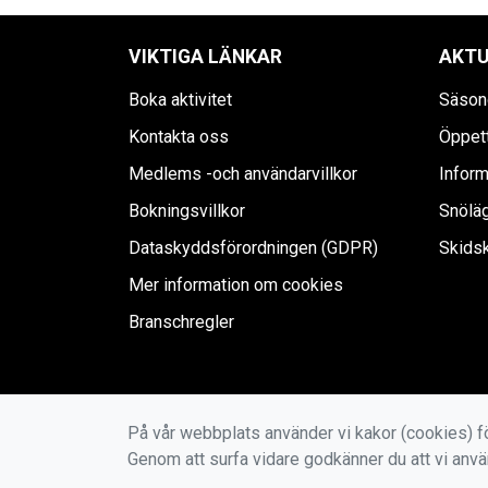
VIKTIGA LÄNKAR
AKTU
Boka aktivitet
Säson
Kontakta oss
Öppet
Medlems -och användarvillkor
Infor
Bokningsvillkor
Snölä
Dataskyddsförordningen (GDPR)
Skidsk
Mer information om cookies
Branschregler
På vår webbplats använder vi kakor (cookies) fö
Genom att surfa vidare godkänner du att vi anv