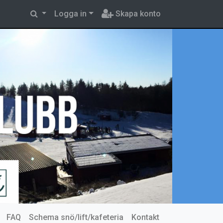
Logga in
Skapa konto
FAQ
Schema snö/lift/kafeteria
Kontakt