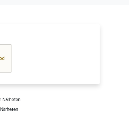
iod
 Närheten