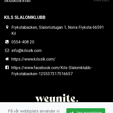
Skidskola kväll
5 nov 2025
KILS SLALOMKLUBB
Frykstabacken, Slalomstugan 1, Norra Fryksta 66591
Kil
0554-408 20
info@kilsslk.com
https://www.kilsslk.com/
https://www.facebook.com/Kils-Slalomklubb-
Frykstabacken-125537317516657
På vår webbplats använder vi
Jag accepterar