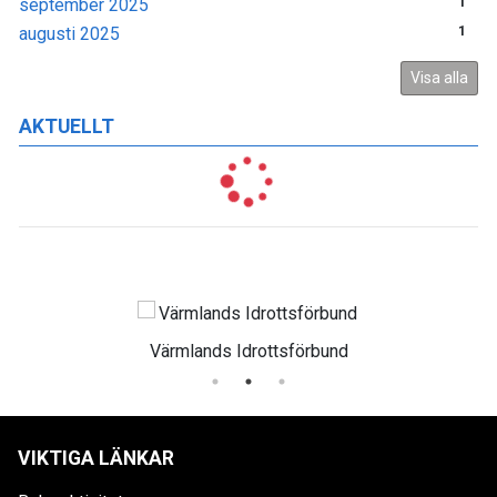
september 2025
1
augusti 2025
1
Visa alla
AKTUELLT
Idrottsförbund
Leader När
VIKTIGA LÄNKAR